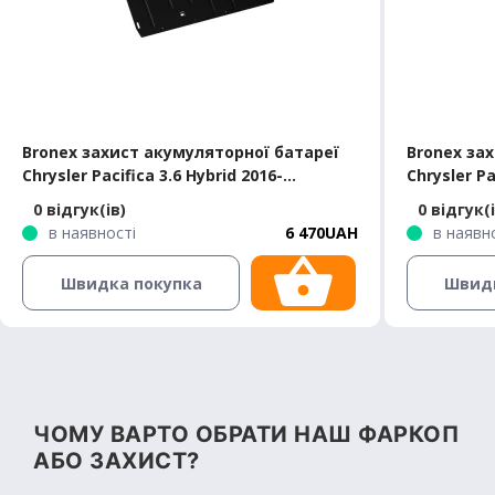
Bronex захист акумуляторної батареї
Bronex за
Chrysler Pacifica 3.6 Hybrid 2016-
Chrysler Pa
Premium
Standard
0 відгук(ів)
0 відгук(і
в наявності
6 470UAH
в наявн
Швидка покупка
Швид
ЧОМУ ВАРТО ОБРАТИ НАШ ФАРКОП
АБО ЗАХИСТ?