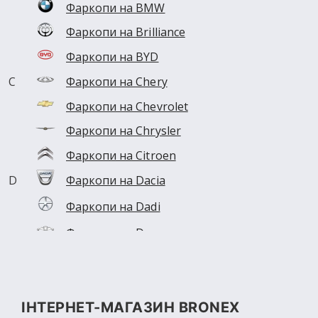
Фаркопи на BMW
Захисти на Great Wall
Фаркопи на Brilliance
Захисти на Honda
Фаркопи на BYD
Захисти на Hyundai
Фаркопи на Chery
Захисти на Infiniti
Фаркопи на Chevrolet
Захисти на JAC
Фаркопи на Chrysler
Захисти на Jaguar
Фаркопи на Citroen
Захисти на Jeep
Фаркопи на Dacia
Захисти на KIA
Захисти на Lancia
Фаркопи на Dadi
Фаркопи на Daewoo
Всі марки →
Фаркопи на Daihatsu
Фаркопи на Datsun
Фаркопи на Dodge
ІНТЕРНЕТ-МАГАЗИН BRONEX