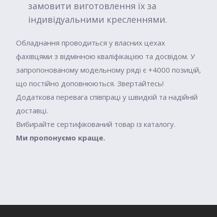
замовити виготовлення їх за
Фаркопи на Landwind (Jmc)
індивідуальними кресленнями.
Фаркопи на Lexus
Фаркопи на Lifan
Обладнання проводиться у власних цехах
Фаркопи на Lincoln
фахівцями з відмінною кваліфікацією та досвідом. У
Фаркопи на Mazda
запропонованому модельному ряді є +4000 позицій,
що постійно доповнюються. Звертайтесь!
Фаркопи на Mercedes
Додаткова перевага співпраці у швидкій та надійній
Всі марки →
доставці.
Вибирайте сертифікований товар із каталогу.
Ми пропонуємо краще.