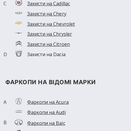
Захисти на Cadillac
Захисти на Chery
Захисти на Chevrolet
Захисти на Chrysler
Захисти на Citroen
Захисти на Dacia
Захисти на Daewoo
Захисти на Daihatsu
ФАРКОПИ НА ВІДОМІ МАРКИ
Захисти на Dodge
Захисти на Faw
Фаркопи на Acura
Захисти на Fiat
Захисти на Ford
Фаркопи на Audi
Захисти на Geely
Фаркопи на Baic
Захисти на GMC