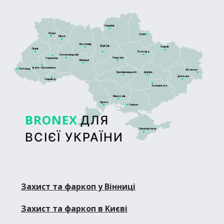
Чернігів
Луцьк
Суми
Рівне
Житомир
Київ
Харків
Львів
Полтава
Хмельницький
Черкаси
Тернопіль
Вінниця
Івано-Франківськ
Ужгород
Луганськ
Кропивницький
Дніпро
Донецьк
Чернівці
Запоріжжя
Миколаїв
Одеса
Херсон
BRONEX
ДЛЯ
Сімферополь
ВСІЄЇ УКРАЇНИ
Захист та фаркоп у Вінниці
Захист та фаркоп в Києві