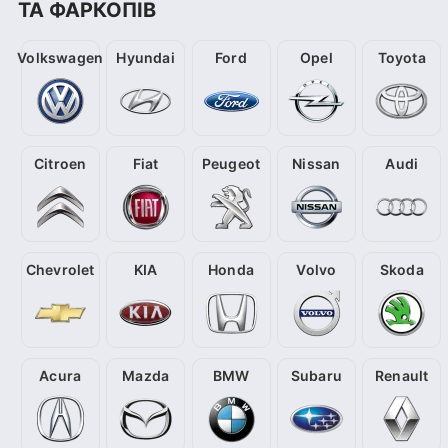
ТА ФАРКОПІВ
Volkswagen
Hyundai
Ford
Opel
Toyota
Citroen
Fiat
Peugeot
Nissan
Audi
Chevrolet
KIA
Honda
Volvo
Skoda
Acura
Mazda
BMW
Subaru
Renault