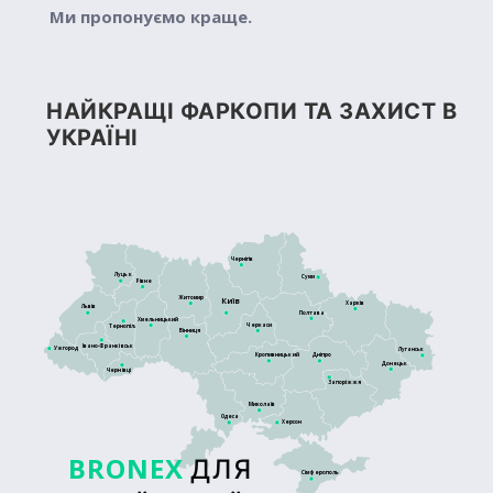
Ми пропонуємо краще.
НАЙКРАЩІ ФАРКОПИ ТА ЗАХИСТ В
УКРАЇНІ
Чернігів
Луцьк
Суми
Рівне
Житомир
Київ
Харків
Львів
Полтава
Хмельницький
Черкаси
Тернопіль
Вінниця
Івано-Франківськ
Ужгород
Луганськ
Кропивницький
Дніпро
Донецьк
Чернівці
Запоріжжя
Миколаїв
Одеса
Херсон
BRONEX
ДЛЯ
Сімферополь