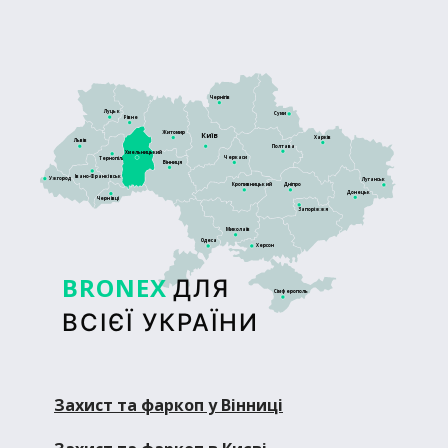
Чернігів
Луцьк
Суми
Рівне
Житомир
Київ
Харків
Львів
Полтава
Хмельницький
Черкаси
Тернопіль
Вінниця
Івано-Франківськ
Ужгород
Луганськ
Кропивницький
Дніпро
Донецьк
Чернівці
Запоріжжя
Миколаїв
Одеса
Херсон
BRONEX
ДЛЯ
Сімферополь
ВСІЄЇ УКРАЇНИ
Захист та фаркоп у Вінниці