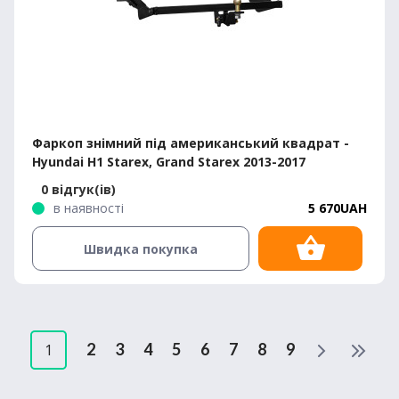
Фаркоп знімний під американський квадрат -
Hyundai H1 Starex, Grand Starex 2013-2017
0 відгук(ів)
в наявності
5 670UAH
Швидка покупка
2
3
4
5
6
7
8
9
1