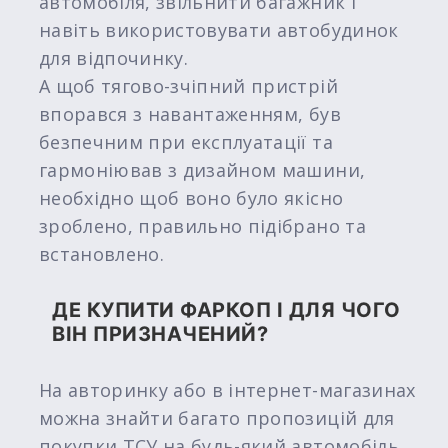
автомобіля, звільнити багажник і
навіть використовувати автобудинок
для відпочинку.
А щоб тягово-зчіпний пристрій
впорався з навантаженням, був
безпечним при експлуатації та
гармоніював з дизайном машини,
необхідно щоб воно було якісно
зроблено, правильно підібрано та
встановлено.
ДЕ КУПИТИ ФАРКОП І ДЛЯ ЧОГО
ВІН ПРИЗНАЧЕНИЙ?
На авторинку або в інтернет-магазинах
можна знайти багато пропозицій для
покупки ТСУ на будь-який автомобіль.