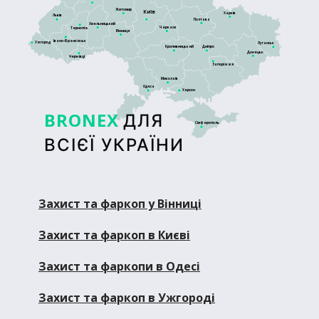
Житомир
Київ
Харків
Львів
Полтава
Хмельницький
Черкаси
Тернопіль
Вінниця
Івано-Франківськ
Ужгород
Луганськ
Кропивницький
Дніпро
Донецьк
Чернівці
Запоріжжя
Миколаїв
Одеса
Херсон
BRONEX
ДЛЯ
Сімферополь
ВСІЄЇ УКРАЇНИ
Захист та фаркоп у Вінниці
Захист та фаркоп в Києві
Захист та фаркопи в Одесі
Захист та фаркоп в Ужгороді