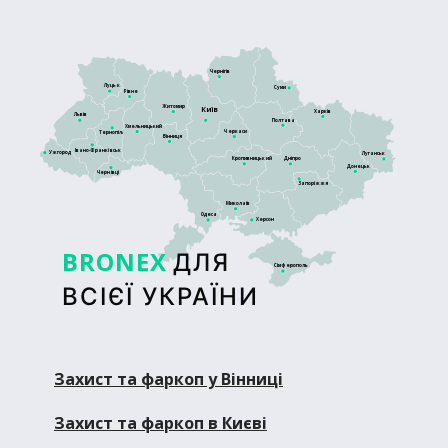
Чернігів
Луцьк
Суми
Рівне
Житомир
Київ
Харків
Львів
Полтава
Хмельницький
Черкаси
Тернопіль
Вінниця
Івано-Франківськ
Ужгород
Луганськ
Кропивницький
Дніпро
Донецьк
Чернівці
Запоріжжя
Миколаїв
Одеса
Херсон
BRONEX
ДЛЯ
Сімферополь
ВСІЄЇ УКРАЇНИ
Захист та фаркоп у Вінниці
Захист та фаркоп в Києві