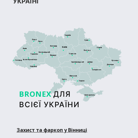
УКРАЇНІ
Чернігів
Луцьк
Суми
Рівне
Житомир
Київ
Харків
Львів
Полтава
Хмельницький
Черкаси
Тернопіль
Вінниця
Івано-Франківськ
Ужгород
Луганськ
Кропивницький
Дніпро
Донецьк
Чернівці
Запоріжжя
Миколаїв
Одеса
Херсон
BRONEX
ДЛЯ
Сімферополь
ВСІЄЇ УКРАЇНИ
Захист та фаркоп у Вінниці