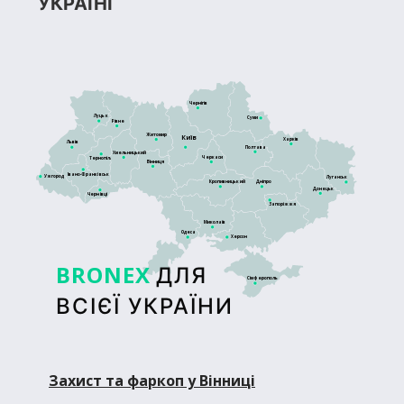
УКРАЇНІ
Чернігів
Луцьк
Суми
Рівне
Житомир
Київ
Харків
Львів
Полтава
Хмельницький
Черкаси
Тернопіль
Вінниця
Івано-Франківськ
Ужгород
Луганськ
Кропивницький
Дніпро
Донецьк
Чернівці
Запоріжжя
Миколаїв
Одеса
Херсон
BRONEX
ДЛЯ
Сімферополь
ВСІЄЇ УКРАЇНИ
Захист та фаркоп у Вінниці