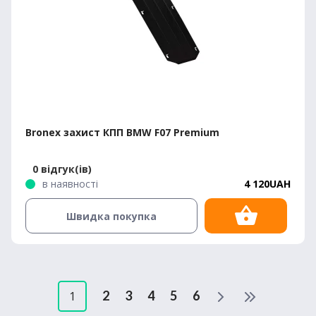
Bronex захист КПП BMW F07 Premium
0 відгук(ів)
в наявності
4 120UAH
Швидка покупка
2
3
4
5
6
1