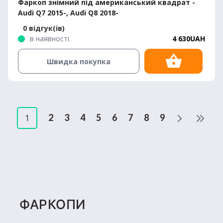
Фаркоп знімний під американський квадрат -
Audi Q7 2015-, Audi Q8 2018-
0 відгук(ів)
в наявності
4 630UAH
Швидка покупка
2
3
4
5
6
7
8
9
1
ФАРКОПИ