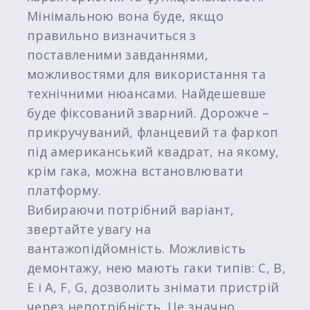
Мінімальною вона буде, якщо
правильно визначиться з
поставленими завданнями,
можливостями для використання та
технічними нюансами. Найдешевше
буде фіксований зварний. Дорожче –
прикручуваний, фланцевий та фаркоп
під американський квадрат, на якому,
крім гака, можна встановлювати
платформу.
Вибираючи потрібний варіант,
звертайте увагу на
вантажопідйомність. Можливість
демонтажу, нею мають гаки типів: C, B,
E і A, F, G, дозволить знімати пристрій
через непотрібність. Це значно