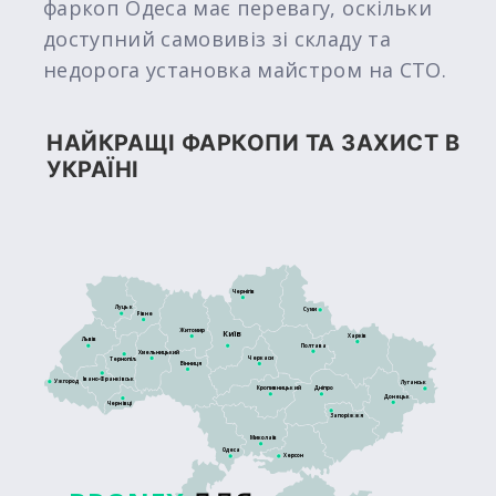
фаркоп Одеса має перевагу, оскільки
доступний самовивіз зі складу та
недорога установка майстром на СТО.
НАЙКРАЩІ ФАРКОПИ ТА ЗАХИСТ В
УКРАЇНІ
Чернігів
Луцьк
Суми
Рівне
Житомир
Київ
Харків
Львів
Полтава
Хмельницький
Черкаси
Тернопіль
Вінниця
Івано-Франківськ
Ужгород
Луганськ
Кропивницький
Дніпро
Донецьк
Чернівці
Запоріжжя
Миколаїв
Одеса
Херсон