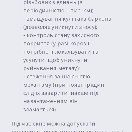
різьбових з'єднань (з
періодичністю 1 тис. км);
- змащування кулі гака фаркопа
(дозволяє уникнути зносу);
- контроль стану захисного
покриття (у разі корозії
потрібно її локалізувати та
усунути, щоб уникнути
руйнування металу);
- стеження за цілісністю
механізму (при появі тріщин
слід їх заварити інакше під
навантаженням він
зламається).
Під час екне можна допускати
перевищення як горизонтального, так і