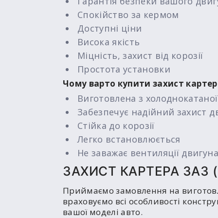
Гарантія безпеки вашого двиг
Спокійство за кермом
Доступні ціни
Висока якість
Міцність, захист від корозії
Простота установки
Чому варто купити захист картера
Виготовлена з холоднокатаної
Забезпечує надійний захист д
Стійка до корозії
Легко встановлюється
Не заважає вентиляції двигун
ЗАХИСТ КАРТЕРА ЗАЗ 
Приймаємо замовлення на виготовле
враховуємо всі особливості констру
вашої моделі авто.