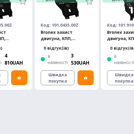
35.00Z
Код: 101.0435.00Z
Код: 101.910
ист
Bronex захист
Bronex захи
ПП,
двигуна, КПП,
двигуна, КП
ЗАЗ Vida
радіатора ЗАЗ Vida
радіатора 
в)
0 відгук(ів)
0 відгук(ів
Standard
Standard
4
3
в
в
і
810UAH
наявності
530UAH
наявност
а
Швидка
Швидка
а
покупка
покупка