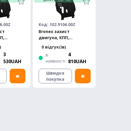
6.00Z
Код: 102.9106.00Z
ст
Bronex захист
П,
двигуна, КПП,
ЗАЗ Chance
радіатора ЗАЗ Chance
)
0 відгук(ів)
Premium
3
4
в
і
530UAH
наявності
810UAH
Швидка
покупка