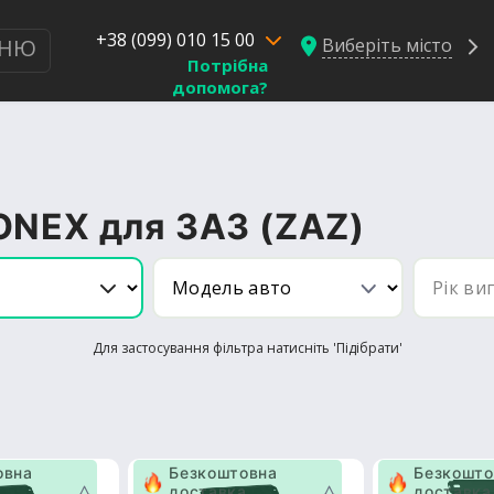
+38 (099) 010 15 00
Виберіть місто
НЮ
Потрібна
допомога?
ONEX для ЗАЗ (ZAZ)
Для застосування фільтра натисніть 'Підібрати'
овна
Безкоштовна
Безкошто
а
доставка
доставка