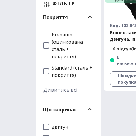
ФІЛЬТР
Покриття
Код: 102.04
Bronex зах
Premium
двигуна, К
(оцинкована
радіатора 
сталь +
0 відгук(і
Premium
покриття)
в
наявност
Standard (сталь +
покриття)
Швидк
покупк
Дивитись всі
Що закриває
двигун