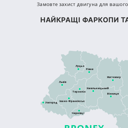
Замовте захист двигуна для вашого 
НАЙКРАЩІ ФАРКОПИ ТА
Луцьк
Рівне
Житомир
Львів
Хмельницький
Тернопіль
Вінниця
Івано-Франківськ
Ужгород
Чернівці