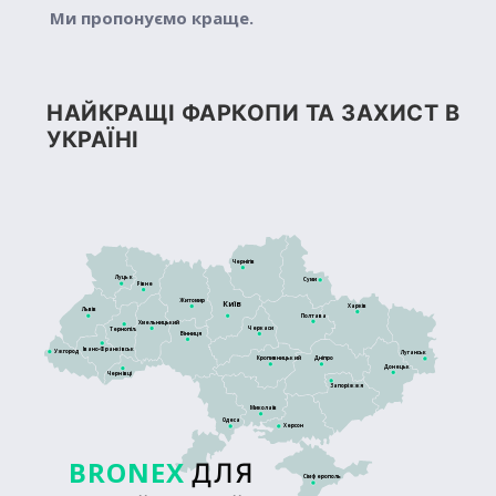
Ми пропонуємо краще.
НАЙКРАЩІ ФАРКОПИ ТА ЗАХИСТ В
УКРАЇНІ
Чернігів
Луцьк
Суми
Рівне
Житомир
Київ
Харків
Львів
Полтава
Хмельницький
Черкаси
Тернопіль
Вінниця
Івано-Франківськ
Ужгород
Луганськ
Кропивницький
Дніпро
Донецьк
Чернівці
Запоріжжя
Миколаїв
Одеса
Херсон
BRONEX
ДЛЯ
Сімферополь