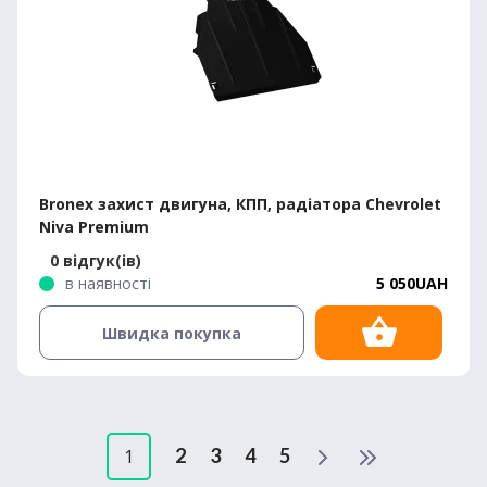
Bronex захист двигуна, КПП, радіатора Chevrolet
Niva Premium
0 відгук(ів)
в наявності
5 050UAH
Швидка покупка
2
3
4
5
1