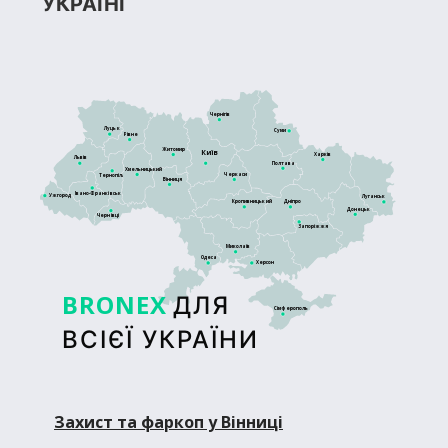
УКРАЇНІ
Чернігів
Луцьк
Суми
Рівне
Житомир
Київ
Харків
Львів
Полтава
Хмельницький
Черкаси
Тернопіль
Вінниця
Івано-Франківськ
Ужгород
Луганськ
Кропивницький
Дніпро
Донецьк
Чернівці
Запоріжжя
Миколаїв
Одеса
Херсон
BRONEX
ДЛЯ
Сімферополь
ВСІЄЇ УКРАЇНИ
Захист та фаркоп у Вінниці