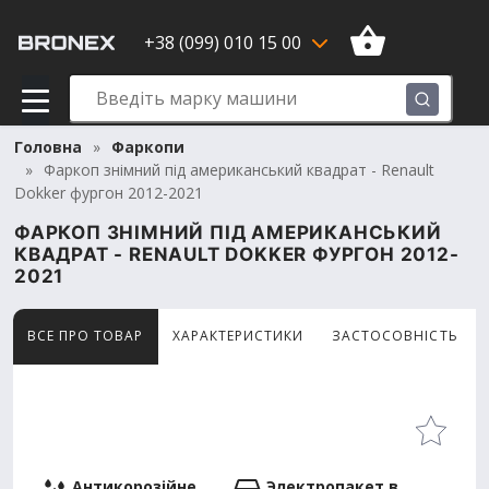
+38 (099) 010 15 00
Головна
Фаркопи
Фаркоп знімний під американський квадрат - Renault
Dokker фургон 2012-2021
ФАРКОП ЗНІМНИЙ ПІД АМЕРИКАНСЬКИЙ
КВАДРАТ - RENAULT DOKKER ФУРГОН 2012-
2021
ВСЕ ПРО ТОВАР
ХАРАКТЕРИСТИКИ
ЗАСТОСОВНІСТЬ
Товар переглядають наразi 5 відвідувачів
Антикорозійне
Электропакет в