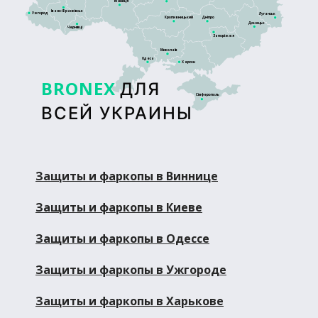
Вінниця
Івано-Франківськ
Ужгород
Луганськ
Кропивницький
Дніпро
Донецьк
Чернівці
Запоріжжя
Миколаїв
Одеса
Херсон
BRONEX
ДЛЯ
Сімферополь
ВСЕЙ УКРАИНЫ
Защиты и фаркопы в Виннице
Защиты и фаркопы в Киеве
Защиты и фаркопы в Одессе
Защиты и фаркопы в Ужгороде
Защиты и фаркопы в Харькове