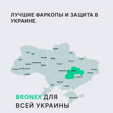
ЛУЧШИЕ ФАРКОПЫ И ЗАЩИТА В
УКРАИНЕ.
Чернігів
Луцьк
Суми
Рівне
Житомир
Київ
Харків
Львів
Полтава
Хмельницький
Черкаси
Тернопіль
Вінниця
Івано-Франківськ
Ужгород
Луганськ
Кропивницький
Дніпро
Донецьк
Чернівці
Запоріжжя
Миколаїв
Одеса
Херсон
BRONEX
ДЛЯ
Сімферополь
ВСЕЙ УКРАИНЫ