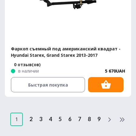
Фаркоп съемный под американский квадрат -
Hyundai Starex, Grand Starex 2013-2017
0 отзыв(ов)
в наличии
5 670UAH
Быстрая покупка
2
3
4
5
6
7
8
9
1