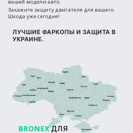
вашей модели авто.
Закажите защиту двигателя для вашего
Шкода уже сегодня!
ЛУЧШИЕ ФАРКОПЫ И ЗАЩИТА В
УКРАИНЕ.
Чернігів
Луцьк
Суми
Рівне
Житомир
Київ
Харків
Львів
Полтава
Хмельницький
Черкаси
Тернопіль
Вінниця
Івано-Франківськ
Ужгород
Луганськ
Кропивницький
Дніпро
Донецьк
Чернівці
Запоріжжя
Миколаїв
Одеса
Херсон
BRONEX
ДЛЯ
Сімферополь