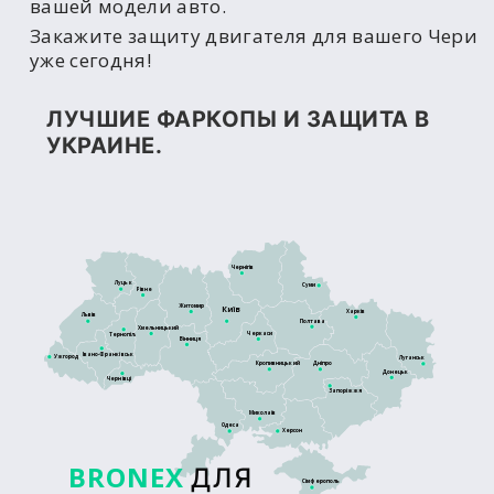
вашей модели авто.
Закажите защиту двигателя для вашего Чери
уже сегодня!
ЛУЧШИЕ ФАРКОПЫ И ЗАЩИТА В
УКРАИНЕ.
Чернігів
Луцьк
Суми
Рівне
Житомир
Київ
Харків
Львів
Полтава
Хмельницький
Черкаси
Тернопіль
Вінниця
Івано-Франківськ
Ужгород
Луганськ
Кропивницький
Дніпро
Донецьк
Чернівці
Запоріжжя
Миколаїв
Одеса
Херсон
BRONEX
ДЛЯ
Сімферополь