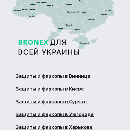
Полтава
Хмельницький
Черкаси
Тернопіль
Вінниця
Івано-Франківськ
Ужгород
Луганськ
Кропивницький
Дніпро
Донецьк
Чернівці
Запоріжжя
Миколаїв
Одеса
Херсон
BRONEX
ДЛЯ
Сімферополь
ВСЕЙ УКРАИНЫ
Защиты и фаркопы в Виннице
Защиты и фаркопы в Киеве
Защиты и фаркопы в Одессе
Защиты и фаркопы в Ужгороде
Защиты и фаркопы в Харькове