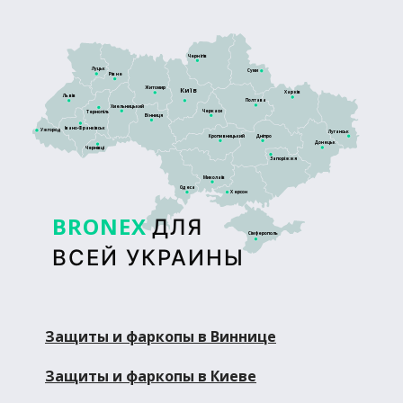
Чернігів
Луцьк
Суми
Рівне
Житомир
Київ
Харків
Львів
Полтава
Хмельницький
Черкаси
Тернопіль
Вінниця
Івано-Франківськ
Ужгород
Луганськ
Кропивницький
Дніпро
Донецьк
Чернівці
Запоріжжя
Миколаїв
Одеса
Херсон
BRONEX
ДЛЯ
Сімферополь
ВСЕЙ УКРАИНЫ
Защиты и фаркопы в Виннице
Защиты и фаркопы в Киеве