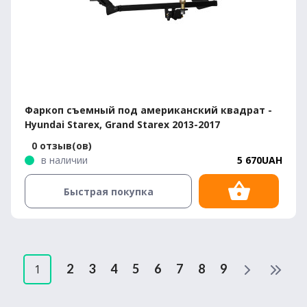
Фаркоп съемный под американский квадрат -
Hyundai Starex, Grand Starex 2013-2017
0 отзыв(ов)
в наличии
5 670UAH
Быстрая покупка
2
3
4
5
6
7
8
9
1