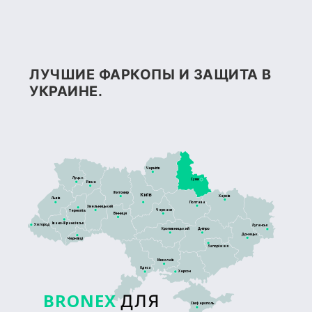
ЛУЧШИЕ ФАРКОПЫ И ЗАЩИТА В
УКРАИНЕ.
Чернігів
Луцьк
Суми
Рівне
Житомир
Київ
Харків
Львів
Полтава
Хмельницький
Черкаси
Тернопіль
Вінниця
Івано-Франківськ
Ужгород
Луганськ
Кропивницький
Дніпро
Донецьк
Чернівці
Запоріжжя
Миколаїв
Одеса
Херсон
BRONEX
ДЛЯ
Сімферополь