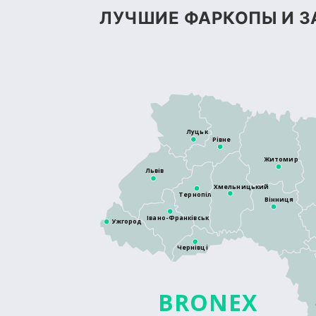
ЛУЧШИЕ ФАРКОПЫ И З
Луцьк
Рівне
Житомир
Львів
Хмельницький
Тернопіль
Вінниця
Івано-Франківськ
Ужгород
Чернівці
BRONEX