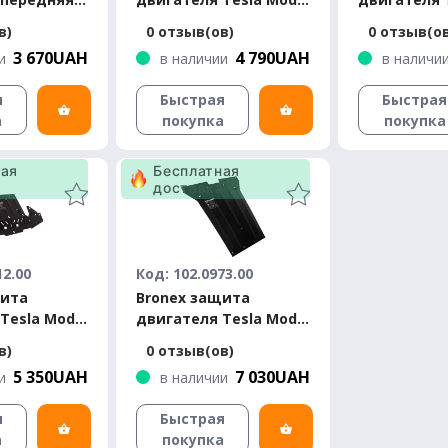
 S 2012-
Y 2020- Premium
Y 2020- Sta
в)
0 отзыв(ов)
0 отзыв(о
3 670UAH
4 790UAH
и
в наличии
в наличи
я
Быстрая
Быстрая
а
покупка
покупка
ная
Бесплатная
а
доставка
12.00
Код: 102.0973.00
щита
Bronex защита
Tesla Model
двигателя Tesla Model
6 Premium
3 Premium
в)
0 отзыв(ов)
5 350UAH
7 030UAH
и
в наличии
я
Быстрая
а
покупка