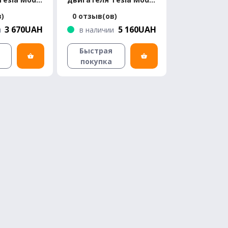
ndard
3 Standard
в)
0 отзыв(ов)
3 670UAH
5 160UAH
и
в наличии
Быстрая
покупка