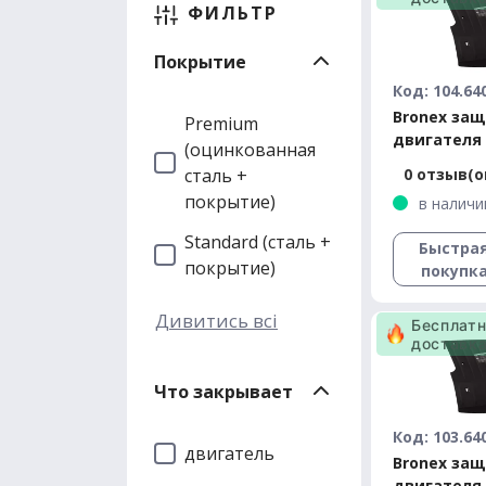
ФИЛЬТР
Покрытие
Код: 104.64
Bronex за
Premium
двигателя
(оцинкованная
Tesla Model
сталь +
0 отзыв(о
Premium
покрытие)
в наличи
Standard (сталь +
Быстра
покрытие)
покупк
Дивитись всі
Бесплат
доставк
Что закрывает
Код: 103.64
двигатель
Bronex за
двигателя