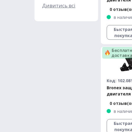
Дивитись всі
Tesla Model
0 отзыв(о
Standard
в наличи
Быстра
покупк
Бесплат
доставк
Код: 102.08
Bronex за
двигателя 
S 2012-201
0 отзыв(о
в наличи
Быстра
покупк