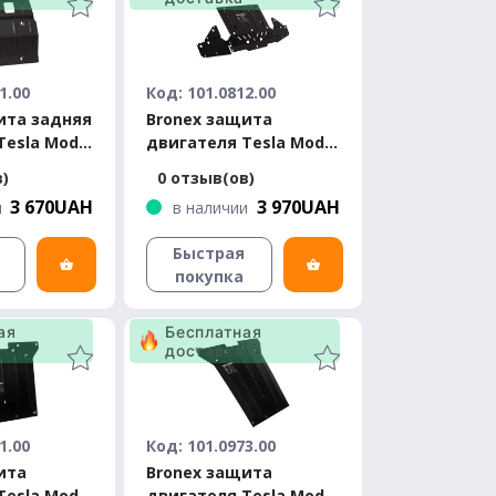
1.00
Код: 101.0812.00
ита задняя
Bronex защита
Tesla Model
двигателя Tesla Model
ndard
S 2012-2016 Standard
в)
0 отзыв(ов)
3 670UAH
3 970UAH
и
в наличии
Быстрая
покупка
ая
Бесплатная
доставка
1.00
Код: 101.0973.00
ита
Bronex защита
Tesla Model
двигателя Tesla Model