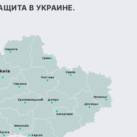
АЩИТА В УКРАИНЕ.
Чернігів
Суми
Київ
Харків
Полтава
Черкаси
Луганськ
Кропивницький
Дніпро
Донецьк
Запоріжжя
Миколаїв
Одеса
Херсон