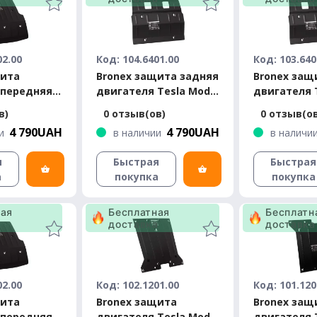
02.00
Код: 104.6401.00
Код: 103.640
щита
Bronex защита задняя
Bronex защ
 передняя
двигателя Tesla Model
двигателя 
 S 2012-
S 2012- Premium
S 2012- Sta
в)
0 отзыв(ов)
0 отзыв(о
4 790UAH
4 790UAH
и
в наличии
в наличи
я
Быстрая
Быстрая
а
покупка
покупка
ная
Бесплатная
Бесплатн
а
доставка
доставка
02.00
Код: 102.1201.00
Код: 101.120
щита
Bronex защита
Bronex защ
 передняя
двигателя Tesla Model
двигателя 