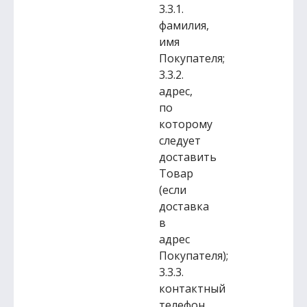
3.3.1.
фамилия,
имя
Покупателя;
3.3.2.
адрес,
по
которому
следует
доставить
Товар
(если
доставка
в
адрес
Покупателя);
3.3.3.
контактный
телефон.