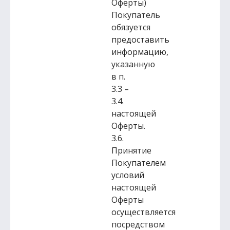
Оферты)
Покупатель
обязуется
предоставить
информацию,
указанную
в п.
3.3 –
3.4.
настоящей
Оферты.
3.6.
Принятие
Покупателем
условий
настоящей
Оферты
осуществляется
посредством