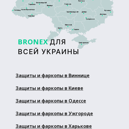
Полтава
Хмельницький
Черкаси
Тернопіль
Вінниця
Івано-Франківськ
Ужгород
Луганськ
Кропивницький
Дніпро
Донецьк
Чернівці
Запоріжжя
Миколаїв
Одеса
Херсон
BRONEX
ДЛЯ
Сімферополь
ВСЕЙ УКРАИНЫ
Защиты и фаркопы в Виннице
Защиты и фаркопы в Киеве
Защиты и фаркопы в Одессе
Защиты и фаркопы в Ужгороде
Защиты и фаркопы в Харькове