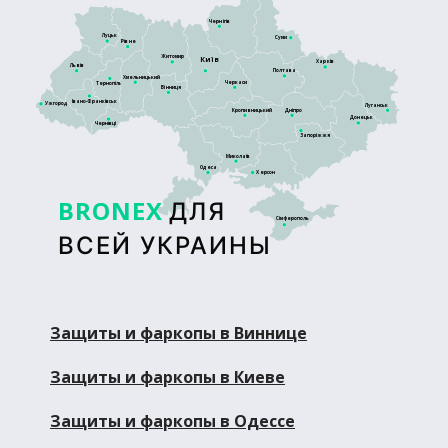
Чернігів
Луцьк
Суми
Рівне
Житомир
Київ
Харків
Львів
Полтава
Хмельницький
Черкаси
Тернопіль
Вінниця
Івано-Франківськ
Ужгород
Луганськ
Кропивницький
Дніпро
Донецьк
Чернівці
Запоріжжя
Миколаїв
Одеса
Херсон
BRONEX
ДЛЯ
Сімферополь
ВСЕЙ УКРАИНЫ
Защиты и фаркопы в Виннице
Защиты и фаркопы в Киеве
Защиты и фаркопы в Одессе