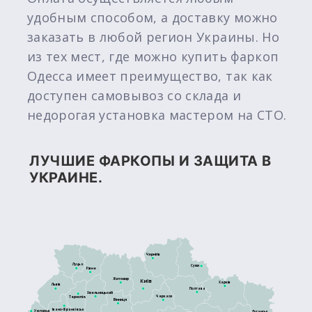
удобным способом, а доставку можно
заказать в любой регион Украины. Но
из тех мест, где можно купить фаркоп
Одесса имеет преимущество, так как
доступен самовывоз со склада и
недорогая установка мастером на СТО.
ЛУЧШИЕ ФАРКОПЫ И ЗАЩИТА В
УКРАИНЕ.
Чернігів
Луцьк
Суми
Рівне
Житомир
Київ
Харків
Львів
Полтава
Хмельницький
Черкаси
Тернопіль
Вінниця
Івано-Франківськ
Ужгород
Луганськ