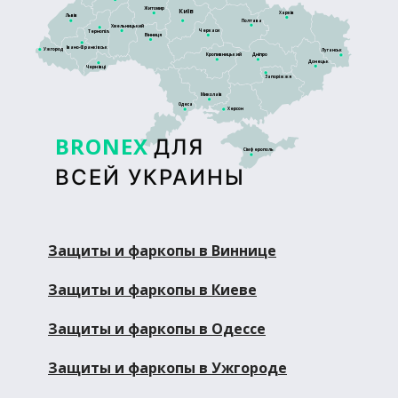
Житомир
Київ
Харків
Львів
Полтава
Хмельницький
Черкаси
Тернопіль
Вінниця
Івано-Франківськ
Ужгород
Луганськ
Кропивницький
Дніпро
Донецьк
Чернівці
Запоріжжя
Миколаїв
Одеса
Херсон
BRONEX
ДЛЯ
Сімферополь
ВСЕЙ УКРАИНЫ
Защиты и фаркопы в Виннице
Защиты и фаркопы в Киеве
Защиты и фаркопы в Одессе
Защиты и фаркопы в Ужгороде