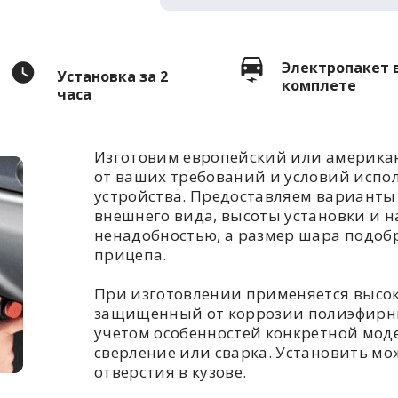
Электропакет 
Установка за 2
комплете
часа
Изготовим европейский или американ
от ваших требований и условий испо
устройства. Предоставляем варианты 
внешнего вида, высоты установки и н
ненадобностью, а размер шара подоб
прицепа.
При изготовлении применяется высо
защищенный от коррозии полиэфирны
учетом особенностей конкретной моде
сверление или сварка. Установить мож
отверстия в кузове.