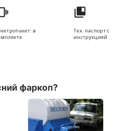
лектропакет: в
Тех. паспорт с
омплекте
инструкцией
сний фаркоп?