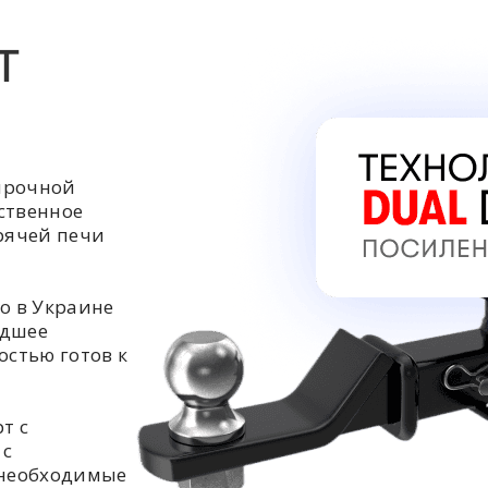
Т
прочной
ственное
орячей печи
о в Украине
едшее
остью готов к
т с
 с
 необходимые