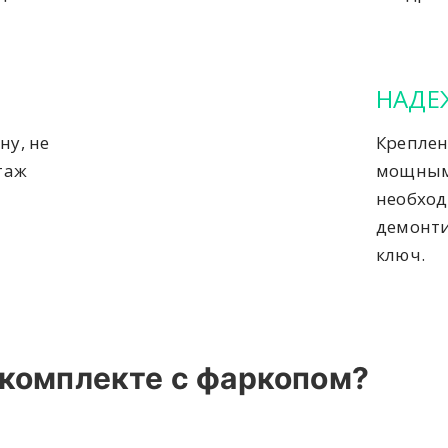
НАДЕ
ну, не
Креплен
таж
мощным
необход
демонти
ключ.
 комплекте с фаркопом?