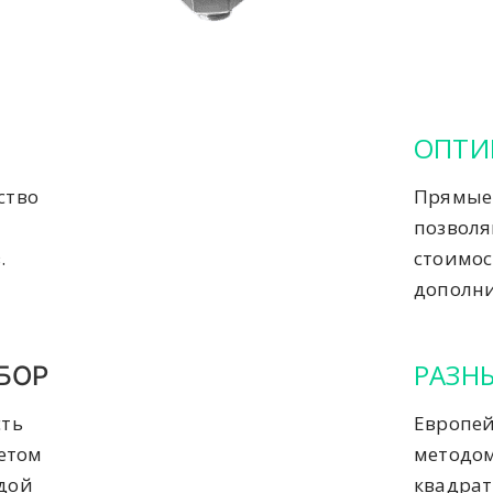
ОПТИ
ство
Прямые 
позвол
.
стоимос
дополни
РАЗН
БОР
сть
Европей
четом
методом
ждой
квадрат