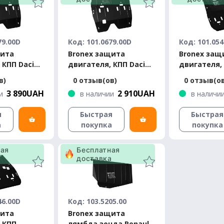
79.00D
Код: 101.0679.00D
Код: 101.054
щита
Bronex защита
Bronex защ
 КПП Dacia
двигателя, КПП Dacia
двигателя,
mium
Logan Standard
радиатора 
в)
0 отзыв(ов)
0 отзыв(о
Logan Stan
3 890UAH
2 910UAH
и
в наличии
в наличи
я
Быстрая
Быстрая
а
покупка
покупка
ная
Бесплатная
а
доставка
46.00D
Код: 103.5205.00
щита
Bronex защита
 КПП,
лямбда зонда Renault