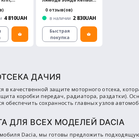
Dacia
Duster 4WD 2015-
в)
0 отзыв(ов)
mium
Standard
4 810UAH
2 830UAH
и
в наличии
я
Быстрая
а
покупка
ОТСЕКА ДАЧИЯ
я в качественной защите моторного отсека, кото
защита коробки передач, радиатора, раздатки). О
я обеспечить сохранность главных узлов автомоби
А ДЛЯ ВСЕХ МОДЕЛЕЙ DACIA
мобиля Dacia, мы готовы предложить подходящую