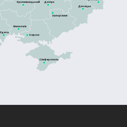
Кропивницький
Дніпро
Донецьк
Запоріжжя
Миколаїв
Одеса
Херсон
Сімферополь