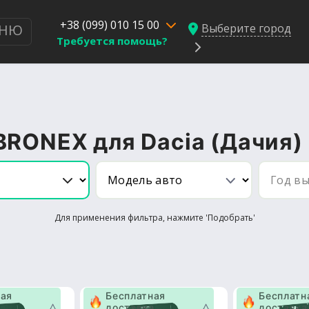
+38 (099) 010 15 00
Выберите город
НЮ
Требуется помощь?
BRONEX для Dacia (Дачия)
Для применения фильтра, нажмите 'Подобрать'
ная
Бесплатная
Бесплатн
а
доставка
доставка