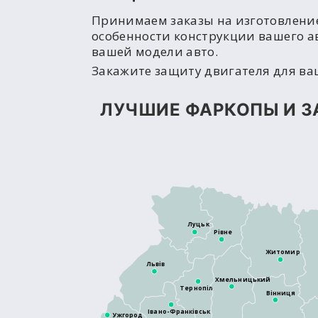
Принимаем заказы на изготовлени
особенности конструкции вашего а
вашей модели авто.
Закажите защиту двигателя для ва
ЛУЧШИЕ ФАРКОПЫ И З
Луцьк
Рівне
Житомир
Львів
Хмельницький
Тернопіль
Вінниця
Івано-Франківськ
Ужгород