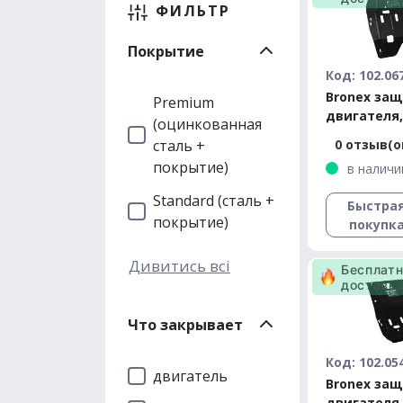
ФИЛЬТР
Покрытие
Код: 102.06
Bronex за
Premium
двигателя,
(оцинкованная
Logan Pre
сталь +
0 отзыв(о
покрытие)
в наличи
Standard (сталь +
Быстра
покрытие)
покупк
Дивитись всі
Бесплат
доставк
Что закрывает
Код: 102.05
двигатель
Bronex за
двигателя,