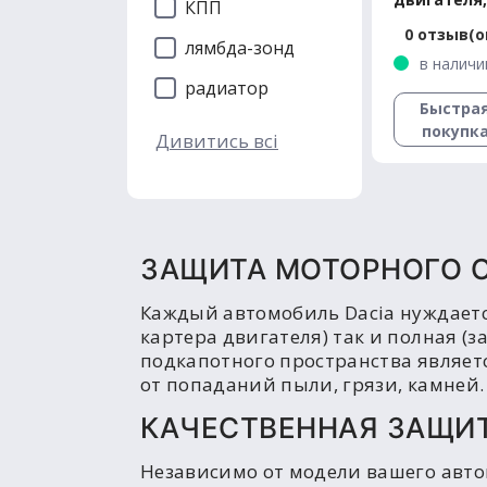
КПП
радиатора 
0 отзыв(о
Logan Pre
лямбда-зонд
в наличи
радиатор
Быстра
покупк
Дивитись всі
ЗАЩИТА МОТОРНОГО 
Каждый автомобиль Dacia нуждаетс
картера двигателя) так и полная (
подкапотного пространства являетс
от попаданий пыли, грязи, камней.
КАЧЕСТВЕННАЯ ЗАЩИТ
Независимо от модели вашего авто