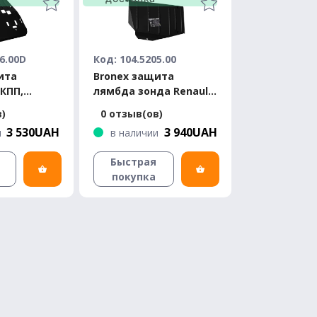
6.00D
Код: 104.5205.00
ита
Bronex защита
 КПП,
лямбда зонда Renault
Dacia
Duster 4WD 2015-
в)
0 отзыв(ов)
dard
Premium
3 530UAH
3 940UAH
и
в наличии
Быстрая
покупка