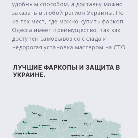
удобным способом, а доставку можно
заказать в любой регион Украины. Но
из тех мест, где можно купить фаркоп
Одесса имеет преимущество, так как
доступен самовывоз со склада и
недорогая установка мастером на СТО.
ЛУЧШИЕ ФАРКОПЫ И ЗАЩИТА В
УКРАИНЕ.
Чернігів
Луцьк
Суми
Рівне
Житомир
Київ
Харків
Львів
Полтава
Хмельницький
Черкаси
Тернопіль
Вінниця
Івано-Франківськ
Ужгород
Луганськ
Кропивницький
Дніпро