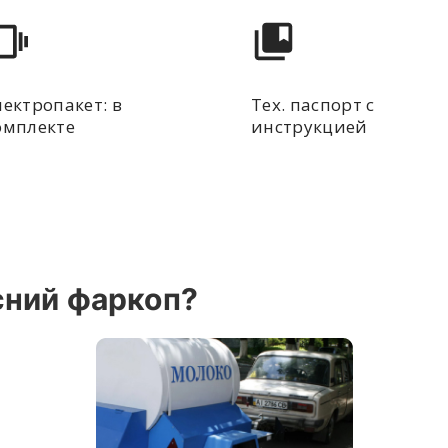
лектропакет: в
Тех. паспорт с
омплекте
инструкцией
сний фаркоп?