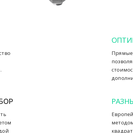
ОПТИ
ство
Прямые 
позвол
.
стоимос
дополни
РАЗН
БОР
сть
Европей
четом
методом
ждой
квадрат