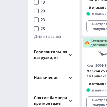
19
седан,унив
0 отзыв(о
2008-2012
20
в наличи
23
Быстра
28
покупк
Дивитись всі
Бесплат
доставк
Горизонтальная
нагрузка, кг
Код: 2004-1
Фаркоп съ
американс
Назначение
квадрат - 
0 отзыв(о
BA хэтчбек
в наличи
Снятие бампера
Быстра
при монтаже
покупк