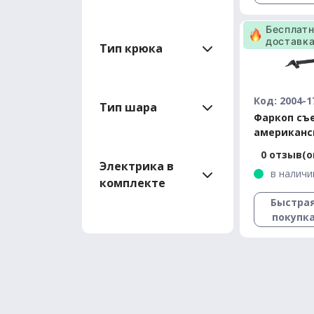
Бесплат
доставк
Тип крюка
Код: 2004-1
Тип шара
Фаркоп съ
американс
квадрат - 
0 отзыв(о
хэтчбек се
Электрика в
в наличи
1997
комплекте
Быстра
покупк