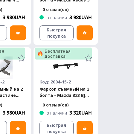
салоне
в)
0 отзыв(ов)
3 980UAH
3 980UAH
и
в наличии
Быстрая
покупка
ая
Бесплатная
доставка
6-2
Код: 2004-15-2
мный на 2
Фаркоп съемный на 2
ластине
болта - Mazda 323 BJ
Mazda E
Седан 1998-2003
в)
0 отзыв(ов)
3 980UAH
3 320UAH
и
в наличии
Быстрая
покупка