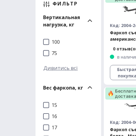
ФИЛЬТР
Вертикальная
нагрузка, кг
Код: 2004-2
Фаркоп съ
американс
100
квадрат - 
0 отзыв(о
универсал 
75
в наличи
Дивитись всі
Быстра
покупк
Вес фаркопа, кг
Бесплат
доставк
15
16
Код: 2004-0
17
Фаркоп съ
болта - Ma