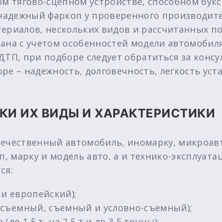
ом тягово-сцепном устройстве, способном букс
 надежный фаркоп у проверенного производите
ериалов, нескольких видов и рассчитанных под
ана с учетом особенностей модели автомобиля
ДТП, при подборе следует обратиться за консу
ре – надежность, долговечность, легкость ус
КИ ИХ ВИДЫ И ХАРАКТЕРИСТИКИ
ечественный автомобиль, иномарку, микроавто
п, марку и модель авто, а и технико-эксплуат
ся:
 и европейский);
несъемный, съемный и условно-съемный);
(до 1,5 т, на 2,5 т и до 3,5 тонны);