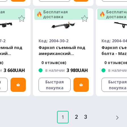
ная
Бесплатная
Бесплатн
а
доставка
доставка
7-2
Код: 2004-30-2
Код: 2004-0
емный под
Фаркоп съемный под
Фаркоп съе
кий
американский
болта - Maz
Mazda 626
квадрат - Mazda CX-9
хэтчбек 200
в)
0 отзыв(ов)
0 отзыв(о
дан 1991-
Кроссовер 2016-...
3 660UAH
3 980UAH
и
в наличии
в наличи
я
Быстрая
Быстрая
а
покупка
покупка
2
3
1