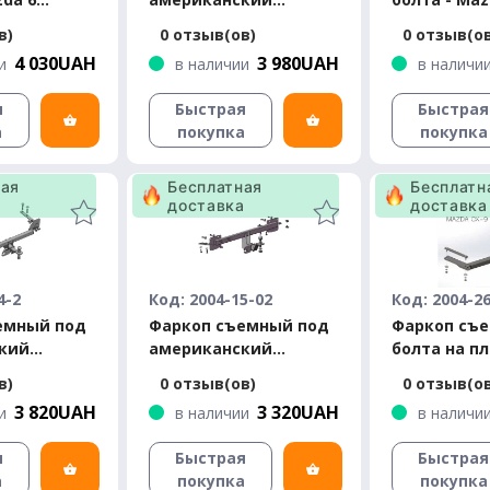
ерсал,хэтчбек
квадрат - Mazda MPV
запаска в 
в)
0 отзыв(ов)
0 отзыв(о
Минивэн (1999-2006)
4 030UAH
3 980UAH
и
в наличии
в наличи
я
Быстрая
Быстрая
а
покупка
покупка
ная
Бесплатная
Бесплатн
а
доставка
доставка
4-2
Код: 2004-15-02
Код: 2004-2
емный под
Фаркоп съемный под
Фаркоп съе
кий
американский
болта на п
Mazda 323
квадрат - Mazda 323 BJ
кованый - 
в)
0 отзыв(ов)
0 отзыв(о
 1994-2000
Седан 1998-2003
2200
3 820UAH
3 320UAH
и
в наличии
в наличи
я
Быстрая
Быстрая
а
покупка
покупка