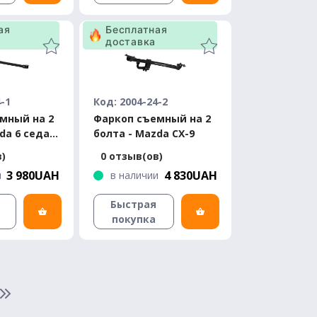
ая
Бесплатная
доставка
4-1
Код: 2004-24-2
мный на 2
Фаркоп съемный на 2
da 6 седан
болта - Mazda CX-9
3-2008
в)
0 отзыв(ов)
3 980UAH
4 830UAH
и
в наличии
Быстрая
покупка