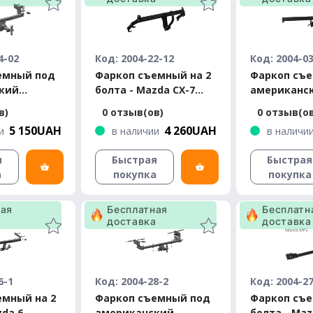
4-02
Код: 2004-22-12
Код: 2004-0
емный под
Фаркоп съемный на 2
Фаркоп съ
кий
болта - Mazda CX-7
американс
Mazda CX-9
2007-2012
квадрат - 
в)
0 отзыв(ов)
0 отзыв(о
2007-2016
Минивэн (20
5 150UAH
4 260UAH
и
в наличии
в наличи
я
Быстрая
Быстрая
а
покупка
покупка
ная
Бесплатная
Бесплатн
а
доставка
доставка
6-1
Код: 2004-28-2
Код: 2004-2
емный на 2
Фаркоп съемный под
Фаркоп съе
zda 6
американский
болта - Ma