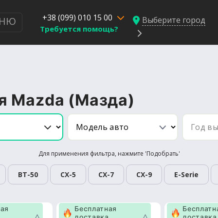
+38 (099) 010 15 00
Выберите город
НЮ
Требуется помощь?
я Mazda (Мазда)
Для применения фильтра, нажмите 'Подобрать'
BT-50
CX-5
CX-7
CX-9
E-Serie
ная
Бесплатная
Бесплатн
а
доставка
доставка