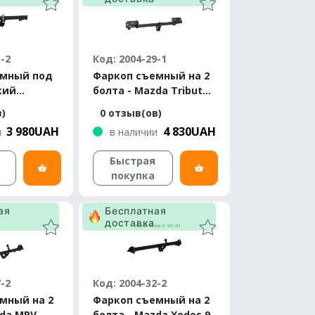
3-2
Код: 2004-29-1
емный под
Фаркоп съемный на 2
кий
болта - Mazda Tribute
Mazda 5
Кроссовер 2000-2007
в)
0 отзыв(ов)
05-2007)
3 980UAH
4 830UAH
и
в наличии
Быстрая
покупка
ая
Бесплатная
доставка
7-2
Код: 2004-32-2
мный на 2
Фаркоп съемный на 2
zda MPV
болта - Mazda Xedos 9