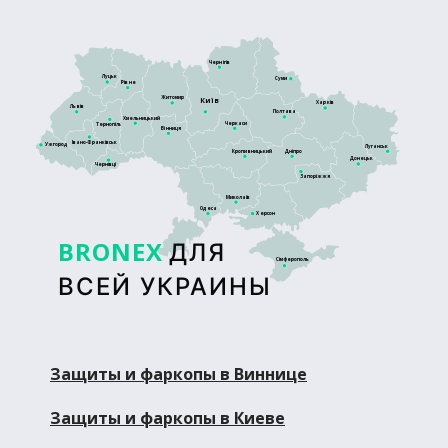
Чернігів
Луцьк
Суми
Рівне
Житомир
Київ
Харків
Львів
Полтава
Хмельницький
Черкаси
Тернопіль
Вінниця
Івано-Франківськ
Ужгород
Луганськ
Кропивницький
Дніпро
Донецьк
Чернівці
Запоріжжя
Миколаїв
Одеса
Херсон
BRONEX
ДЛЯ
Сімферополь
ВСЕЙ УКРАИНЫ
Защиты и фаркопы в Виннице
Защиты и фаркопы в Киеве