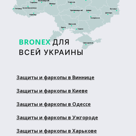
Хмельницький
Черкаси
Тернопіль
Вінниця
Івано-Франківськ
Ужгород
Луганськ
Кропивницький
Дніпро
Донецьк
Чернівці
Запоріжжя
Миколаїв
Одеса
Херсон
BRONEX
ДЛЯ
Сімферополь
ВСЕЙ УКРАИНЫ
Защиты и фаркопы в Виннице
Защиты и фаркопы в Киеве
Защиты и фаркопы в Одессе
Защиты и фаркопы в Ужгороде
Защиты и фаркопы в Харькове