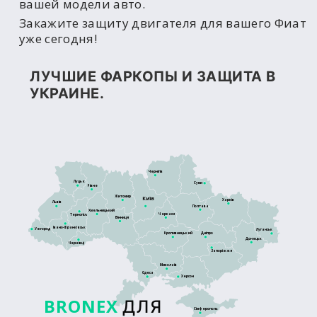
вашей модели авто.
Закажите защиту двигателя для вашего Фиат
уже сегодня!
ЛУЧШИЕ ФАРКОПЫ И ЗАЩИТА В
УКРАИНЕ.
Чернігів
Луцьк
Суми
Рівне
Житомир
Київ
Харків
Львів
Полтава
Хмельницький
Черкаси
Тернопіль
Вінниця
Івано-Франківськ
Ужгород
Луганськ
Кропивницький
Дніпро
Донецьк
Чернівці
Запоріжжя
Миколаїв
Одеса
Херсон
BRONEX
ДЛЯ
Сімферополь