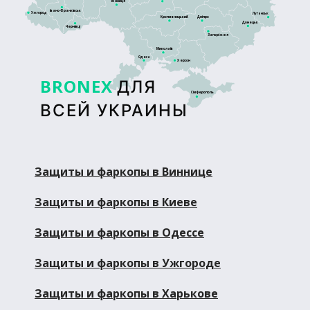
Вінниця
Івано-Франківськ
Ужгород
Луганськ
Кропивницький
Дніпро
Донецьк
Чернівці
Запоріжжя
Миколаїв
Одеса
Херсон
BRONEX
ДЛЯ
Сімферополь
ВСЕЙ УКРАИНЫ
Защиты и фаркопы в Виннице
Защиты и фаркопы в Киеве
Защиты и фаркопы в Одессе
Защиты и фаркопы в Ужгороде
Защиты и фаркопы в Харькове