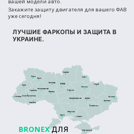
вашей модели авто.
Закажите защиту двигателя для вашего ФАВ
уже сегодня!
ЛУЧШИЕ ФАРКОПЫ И ЗАЩИТА В
УКРАИНЕ.
Чернігів
Луцьк
Суми
Рівне
Житомир
Київ
Харків
Львів
Полтава
Хмельницький
Черкаси
Тернопіль
Вінниця
Івано-Франківськ
Ужгород
Луганськ
Кропивницький
Дніпро
Донецьк
Чернівці
Запоріжжя
Миколаїв
Одеса
Херсон
BRONEX
ДЛЯ
Сімферополь