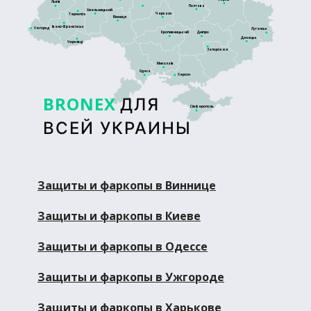
Львів
Полтава
Хмельницький
Черкаси
Тернопіль
Вінниця
Івано-Франківськ
Ужгород
Луганськ
Кропивницький
Дніпро
Донецьк
Чернівці
Запоріжжя
Миколаїв
Одеса
Херсон
BRONEX
ДЛЯ
Сімферополь
ВСЕЙ УКРАИНЫ
Защиты и фаркопы в Виннице
Защиты и фаркопы в Киеве
Защиты и фаркопы в Одессе
Защиты и фаркопы в Ужгороде
Защиты и фаркопы в Харькове