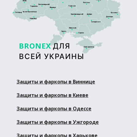
Львів
Полтава
Хмельницький
Черкаси
Тернопіль
Вінниця
Івано-Франківськ
Ужгород
Луганськ
Кропивницький
Дніпро
Донецьк
Чернівці
Запоріжжя
Миколаїв
Одеса
Херсон
BRONEX
ДЛЯ
Сімферополь
ВСЕЙ УКРАИНЫ
Защиты и фаркопы в Виннице
Защиты и фаркопы в Киеве
Защиты и фаркопы в Одессе
Защиты и фаркопы в Ужгороде
Защиты и фаркопы в Харькове