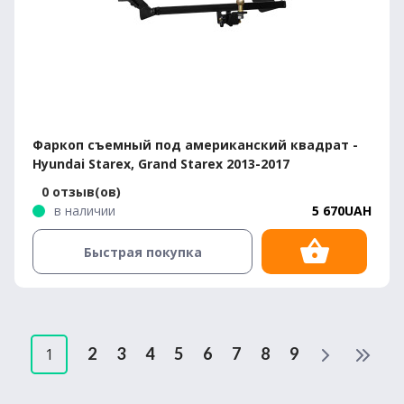
Фаркоп съемный под американский квадрат -
Hyundai Starex, Grand Starex 2013-2017
0 отзыв(ов)
в наличии
5 670UAH
Быстрая покупка
2
3
4
5
6
7
8
9
1