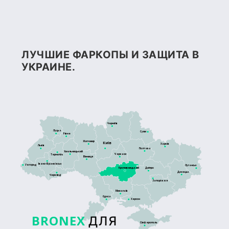
ЛУЧШИЕ ФАРКОПЫ И ЗАЩИТА В
УКРАИНЕ.
Чернігів
Луцьк
Суми
Рівне
Житомир
Київ
Харків
Львів
Полтава
Хмельницький
Черкаси
Тернопіль
Вінниця
Івано-Франківськ
Ужгород
Луганськ
Кропивницький
Дніпро
Донецьк
Чернівці
Запоріжжя
Миколаїв
Одеса
Херсон
BRONEX
ДЛЯ
Сімферополь