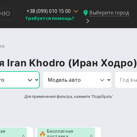
+38 (099) 010 15 00
Выберите город
НЮ
Требуется помощь?
dro
 Iran Khodro (Иран Ходро
Для применения фильтра, нажмите 'Подобрать'
ная
Бесплатная
а
доставка