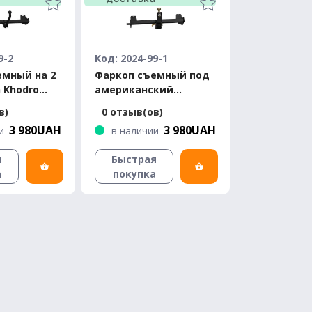
9-2
Код: 2024-99-1
емный на 2
Фаркоп съемный под
n Khodro
американский
ан 2002-
квадрат - Iran Khodro
в)
0 отзыв(ов)
Samand седан 2002-
3 980UAH
3 980UAH
и
в наличии
я
Быстрая
а
покупка