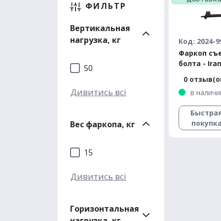
ФИЛЬТР
Вертикальная
нагрузка, кг
Код: 2024-9
Фаркоп съ
болта - Ira
50
Samand сед
0 отзыв(о
Дивитись всі
в наличи
Быстра
покупк
Вес фаркопа, кг
15
Дивитись всі
Горизонтальная
нагрузка, кг