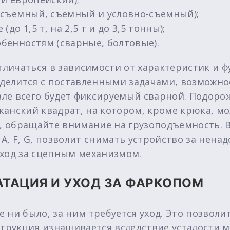
несъемный, съемный и условно-съемный);
(до 1,5 т, на 2,5 т и до 3,5 тонны);
обенностям (сварные, болтовые).
отличаться в зависимости от характеристик и
еделится с поставленными задачами, возможно
ле всего будет фиксируемый сварной. Подоро
анский квадрат, на котором, кроме крюка, м
 обращайте внимание на грузоподъемность. 
и A, F, G, позволит снимать устройство за нен
уход за сцепным механизмом.
ТАЦИЯ И УХОД ЗА ФАРКОПОМ
 ни было, за ним требуется уход. Это позволи
струкция изнашивается вследствие усталости м