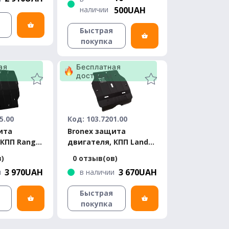
Velar 2.0 D 2018-
наличии
500UAH
Standard
Быстрая
покупка
ая
Бесплатная
доставка
5.00
Код: 103.7201.00
ита
Bronex защита
 КПП Range
двигателя, КПП Land
very Sport
Rover Freelander 2
в)
0 отзыв(ов)
2011-2014 Standard
3 970UAH
3 670UAH
и
в наличии
Быстрая
покупка