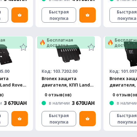
я
Быстрая
Быстрая
а
покупка
покупка
ная
Бесплатная
Бесплатн
а
доставка
доставка
05.00
Код: 103.7202.00
Код: 101.097
щита
Bronex защита
Bronex защ
Land Rover
двигателя, КПП Land
двигателя,
r 2007-2012
Rover Freelander 1.8
Rover Disco
в)
0 отзыв(ов)
0 отзыв(о
1997-2006 Standard
Standard
3 670UAH
3 670UAH
и
в наличии
в наличи
я
Быстрая
Быстрая
а
покупка
покупка