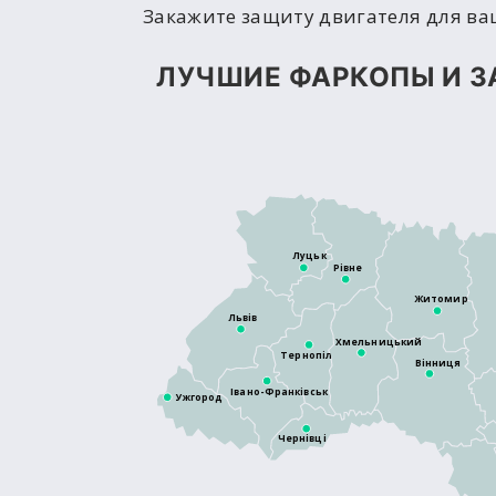
Закажите защиту двигателя для ваш
ЛУЧШИЕ ФАРКОПЫ И З
Луцьк
Рівне
Житомир
Львів
Хмельницький
Тернопіль
Вінниця
Івано-Франківськ
Ужгород
Чернівці