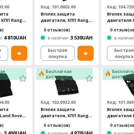
03.00
Код: 101.0603.00
Код: 104.720
щита
Bronex защита
Bronex защ
 КПП Range
двигателя, КПП Range
двигателя 
e 2011-2018
Rover Evoque 2011-2018
Rover Sport
в)
0 отзыв(ов)
0 отзыв(о
Standard
4 810UAH
3 530UAH
и
в наличии
в наличи
я
Быстрая
Быстрая
а
покупка
покупка
ная
Бесплатная
Бесплатн
а
доставка
доставка
04.00
Код: 102.0932.00
Код: 101.069
щита
Bronex защита
Bronex защ
Land Rover
двигателя, КПП Range
двигателя 
port 2019-
Rover Evoque 2019
Rover Velar
в)
0 отзыв(ов)
0 отзыв(о
Premium
3 400UAH
4 970UAH
и
в наличии
в наличи