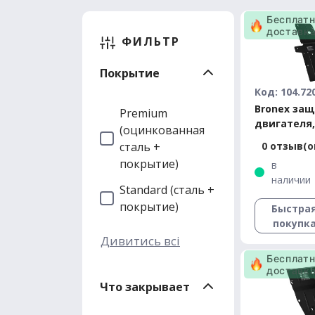
Бесплат
доставк
ФИЛЬТР
Покрытие
Код: 104.72
Bronex за
Premium
двигателя,
(оцинкованная
радиатора
сталь +
0 отзыв(о
проводов R
покрытие)
в
Velar 2.0 D 
наличии
Premium
Standard (сталь +
покрытие)
Быстра
покупк
Дивитись всі
Бесплат
доставк
Что закрывает