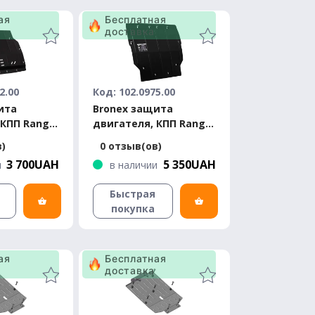
ая
Бесплатная
доставка
2.00
Код: 102.0975.00
ита
Bronex защита
 КПП Range
двигателя, КПП Range
e 2019
Rover Discovery Sport
в)
0 отзыв(ов)
Premium
3 700UAH
5 350UAH
и
в наличии
Быстрая
покупка
ая
Бесплатная
доставка