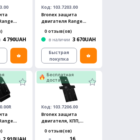
3.00
Код: 103.7203.00
ита
Bronex защита
Range
двигателя Range
 Premium
Rover Sport Standard
в)
0 отзыв(ов)
4 790UAH
3 670UAH
и
в наличии
Быстрая
покупка
ая
Бесплатная
доставка
0.00R
Код: 103.7206.00
ита
Bronex защита
Range
двигателя, КПП,
 Standard
радиатора и
в)
0 отзыв(ов)
проводов Range Rover
16
2 910UAH
и
в