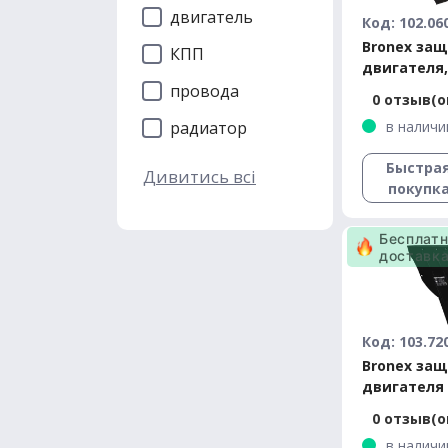
двигатель
Код: 102.06
Bronex за
КПП
двигателя,
Rover Evoqu
провода
0 отзыв(о
Premium
в наличи
радиатор
Быстра
Дивитись всі
покупк
Бесплат
доставк
Код: 103.72
Bronex за
двигателя 
Discovery S
0 отзыв(о
Standard
в наличи