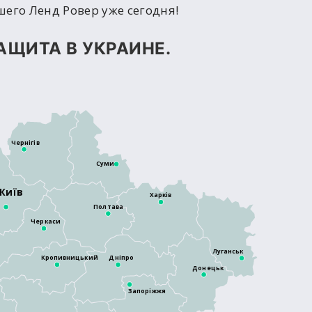
его Ленд Ровер уже сегодня!
АЩИТА В УКРАИНЕ.
Чернігів
Суми
Київ
Харків
Полтава
Черкаси
Луганськ
Кропивницький
Дніпро
Донецьк
Запоріжжя