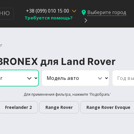
+38 (099) 010 15 00
Выберите город
НЮ
Требуется помощь?
er
BRONEX для Land Rover
Для применения фильтра, нажмите 'Подобрать'
Freelander 2
Range Rover
Range Rover Evoque