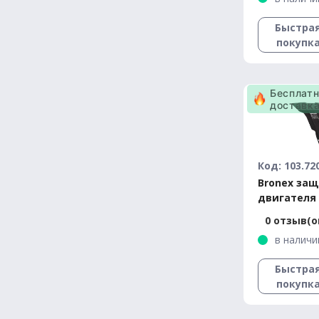
Быстра
покупк
Бесплат
доставк
Код: 103.72
Bronex за
двигателя 
Range Rove
0 отзыв(о
Standard
в наличи
Быстра
покупк