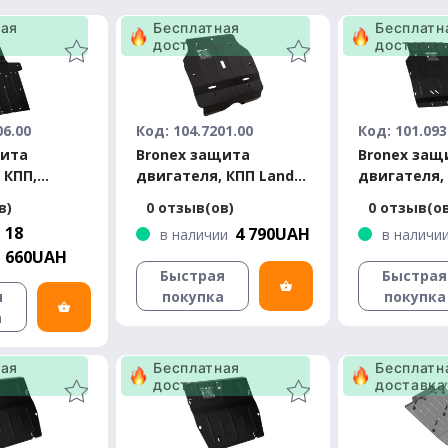
ная
Бесплатная
Бесплатн
а
доставка
доставка
06.00
Код: 104.7201.00
Код: 101.093
щита
Bronex защита
Bronex защ
 КПП,
двигателя, КПП Land
двигателя,
 и
Rover Freelander 2
Rover Evoqu
в)
0 отзыв(ов)
0 отзыв(о
ange Rover
2011-2014 Premium
Standard
18
4 790UAH
в наличии
в наличи
2018-
660UAH
Быстрая
Быстрая
я
покупка
покупка
а
ная
Бесплатная
Бесплатн
а
доставка
доставка