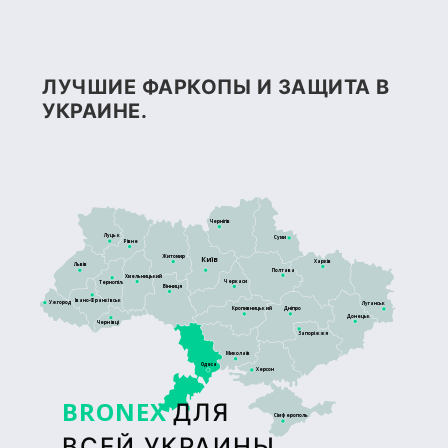
ЛУЧШИЕ ФАРКОПЫ И ЗАЩИТА В
УКРАИНЕ.
Чернігів
Луцьк
Суми
Рівне
Житомир
Київ
Харків
Львів
Полтава
Хмельницький
Черкаси
Тернопіль
Вінниця
Івано-Франківськ
Ужгород
Луганськ
Кропивницький
Дніпро
Донецьк
Чернівці
Запоріжжя
Миколаїв
Одеса
Херсон
BRONEX
ДЛЯ
Сімферополь
ВСЕЙ УКРАИНЫ