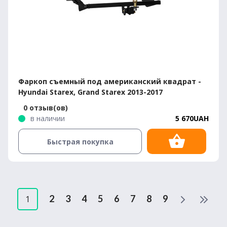
Фаркоп съемный под американский квадрат -
Hyundai Starex, Grand Starex 2013-2017
0 отзыв(ов)
в наличии
5 670UAH
Быстрая покупка
2
3
4
5
6
7
8
9
1