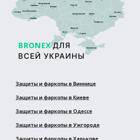
Полтава
Хмельницький
Черкаси
Тернопіль
Вінниця
Івано-Франківськ
Ужгород
Луганськ
Кропивницький
Дніпро
Донецьк
Чернівці
Запоріжжя
Миколаїв
Одеса
Херсон
BRONEX
ДЛЯ
Сімферополь
ВСЕЙ УКРАИНЫ
Защиты и фаркопы в Виннице
Защиты и фаркопы в Киеве
Защиты и фаркопы в Одессе
Защиты и фаркопы в Ужгороде
Защиты и фаркопы в Харькове