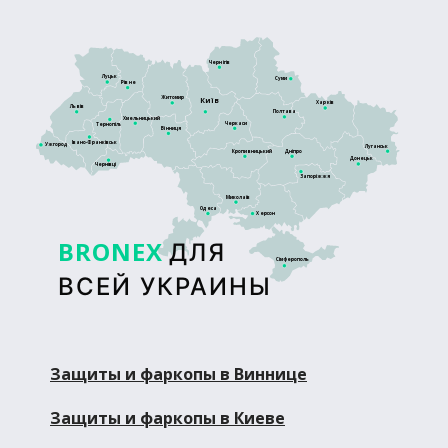
Чернігів
Луцьк
Суми
Рівне
Житомир
Київ
Харків
Львів
Полтава
Хмельницький
Черкаси
Тернопіль
Вінниця
Івано-Франківськ
Ужгород
Луганськ
Кропивницький
Дніпро
Донецьк
Чернівці
Запоріжжя
Миколаїв
Одеса
Херсон
BRONEX
ДЛЯ
Сімферополь
ВСЕЙ УКРАИНЫ
Защиты и фаркопы в Виннице
Защиты и фаркопы в Киеве