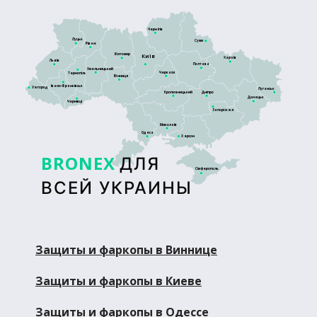
Чернігів
Луцьк
Суми
Рівне
Житомир
Київ
Харків
Львів
Полтава
Хмельницький
Черкаси
Тернопіль
Вінниця
Івано-Франківськ
Ужгород
Луганськ
Кропивницький
Дніпро
Донецьк
Чернівці
Запоріжжя
Миколаїв
Одеса
Херсон
BRONEX
ДЛЯ
Сімферополь
ВСЕЙ УКРАИНЫ
Защиты и фаркопы в Виннице
Защиты и фаркопы в Киеве
Защиты и фаркопы в Одессе