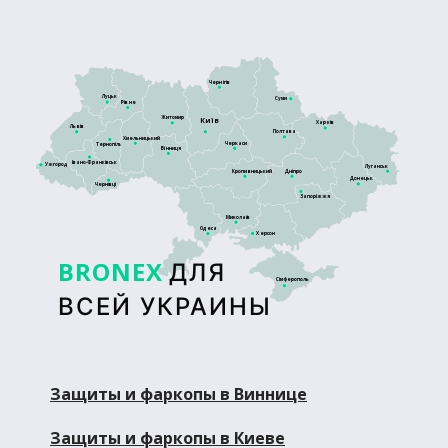
Чернігів
Луцьк
Суми
Рівне
Житомир
Київ
Харків
Львів
Полтава
Хмельницький
Черкаси
Тернопіль
Вінниця
Івано-Франківськ
Ужгород
Луганськ
Кропивницький
Дніпро
Донецьк
Чернівці
Запоріжжя
Миколаїв
Одеса
Херсон
BRONEX
ДЛЯ
Сімферополь
ВСЕЙ УКРАИНЫ
Защиты и фаркопы в Виннице
Защиты и фаркопы в Киеве