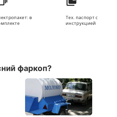
лектропакет: в
Тех. паспорт с
омплекте
инструкцией
сний фаркоп?