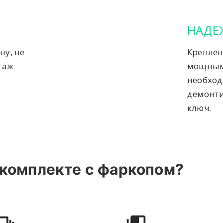
НАДЕ
ну, не
Креплен
таж
мощным
необход
демонти
ключ.
 комплекте с фаркопом?