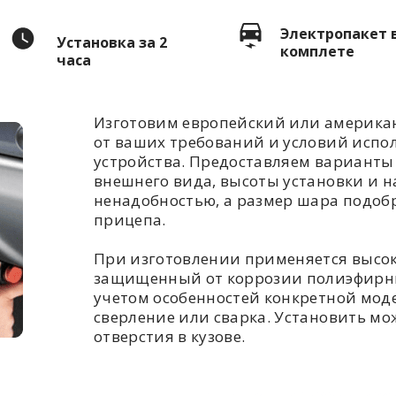
Электропакет 
Установка за 2
комплете
часа
Изготовим европейский или американ
от ваших требований и условий испо
устройства. Предоставляем варианты 
внешнего вида, высоты установки и н
ненадобностью, а размер шара подоб
прицепа.
При изготовлении применяется высо
защищенный от коррозии полиэфирны
учетом особенностей конкретной моде
сверление или сварка. Установить мож
отверстия в кузове.