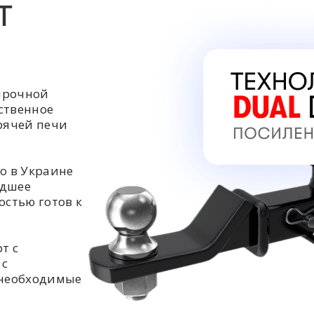
Т
прочной
ственное
орячей печи
о в Украине
едшее
остью готов к
т с
 с
 необходимые