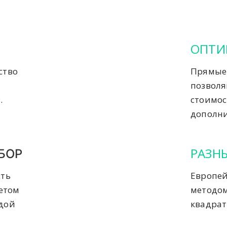
ОПТИ
ство
Прямые 
позвол
.
стоимос
дополни
РАЗН
БОР
сть
Европей
четом
методом
ждой
квадрат