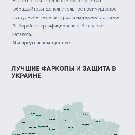
+4000 постоянно дополняемых позиций.
Обращайтесь! Дополнительное преимущество
сотрудничества в быстрой и надежной доставке.
Выбирайте сертифицированный товар из
каталога.
Мы предлагаем лучшее.
ЛУЧШИЕ ФАРКОПЫ И ЗАЩИТА В
УКРАИНЕ.
Чернігів
Луцьк
Суми
Рівне
Житомир
Київ
Харків
Львів
Полтава
Хмельницький
Черкаси
Тернопіль
Вінниця
Івано-Франківськ
Ужгород
Луганськ