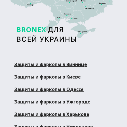
Кропивницький
Дніпро
Донецьк
Чернівці
Запоріжжя
Миколаїв
Одеса
Херсон
BRONEX
ДЛЯ
Сімферополь
ВСЕЙ УКРАИНЫ
Защиты и фаркопы в Виннице
Защиты и фаркопы в Киеве
Защиты и фаркопы в Одессе
Защиты и фаркопы в Ужгороде
Защиты и фаркопы в Харькове
Защиты и фаркопы в Николаеве