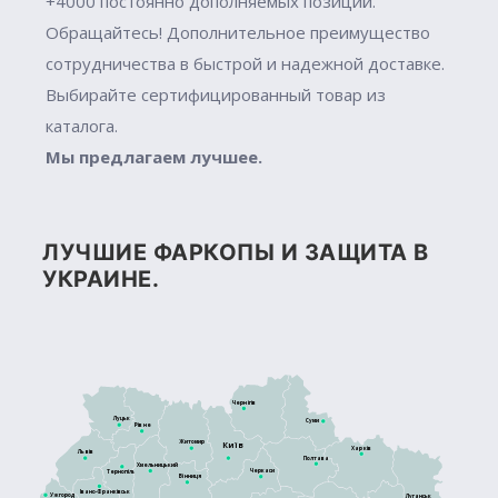
+4000 постоянно дополняемых позиций.
Обращайтесь! Дополнительное преимущество
сотрудничества в быстрой и надежной доставке.
Выбирайте сертифицированный товар из
каталога.
Мы предлагаем лучшее.
ЛУЧШИЕ ФАРКОПЫ И ЗАЩИТА В
УКРАИНЕ.
Чернігів
Луцьк
Суми
Рівне
Житомир
Київ
Харків
Львів
Полтава
Хмельницький
Черкаси
Тернопіль
Вінниця
Івано-Франківськ
Ужгород
Луганськ