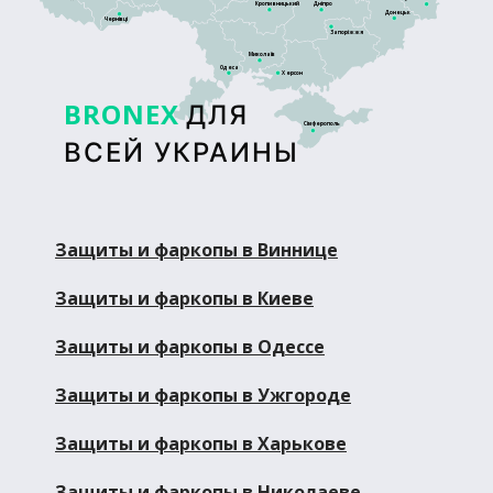
Кропивницький
Дніпро
Донецьк
Чернівці
Запоріжжя
Миколаїв
Одеса
Херсон
BRONEX
ДЛЯ
Сімферополь
ВСЕЙ УКРАИНЫ
Защиты и фаркопы в Виннице
Защиты и фаркопы в Киеве
Защиты и фаркопы в Одессе
Защиты и фаркопы в Ужгороде
Защиты и фаркопы в Харькове
Защиты и фаркопы в Николаеве