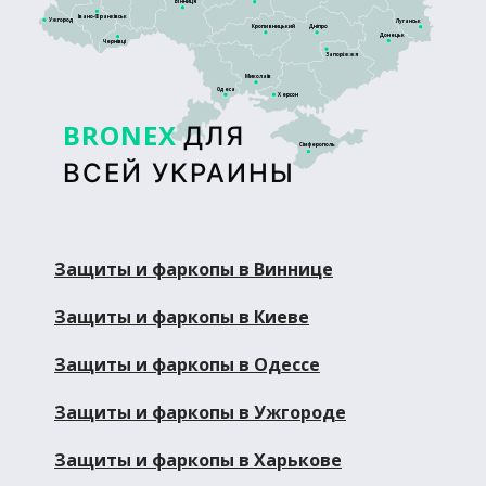
Вінниця
Івано-Франківськ
Ужгород
Луганськ
Кропивницький
Дніпро
Донецьк
Чернівці
Запоріжжя
Миколаїв
Одеса
Херсон
BRONEX
ДЛЯ
Сімферополь
ВСЕЙ УКРАИНЫ
Защиты и фаркопы в Виннице
Защиты и фаркопы в Киеве
Защиты и фаркопы в Одессе
Защиты и фаркопы в Ужгороде
Защиты и фаркопы в Харькове