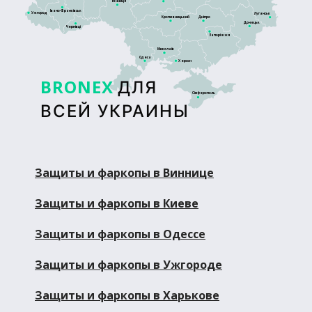
Вінниця
Івано-Франківськ
Ужгород
Луганськ
Кропивницький
Дніпро
Донецьк
Чернівці
Запоріжжя
Миколаїв
Одеса
Херсон
BRONEX
ДЛЯ
Сімферополь
ВСЕЙ УКРАИНЫ
Защиты и фаркопы в Виннице
Защиты и фаркопы в Киеве
Защиты и фаркопы в Одессе
Защиты и фаркопы в Ужгороде
Защиты и фаркопы в Харькове